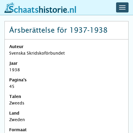
navig
schaatshistorie.nl
men
Årsberättelse för 1937-1938
Auteur
Svenska Skridskoförbundet
Jaar
1938
Pagina's
45
Talen
Zweeds
Land
Zweden
Formaat