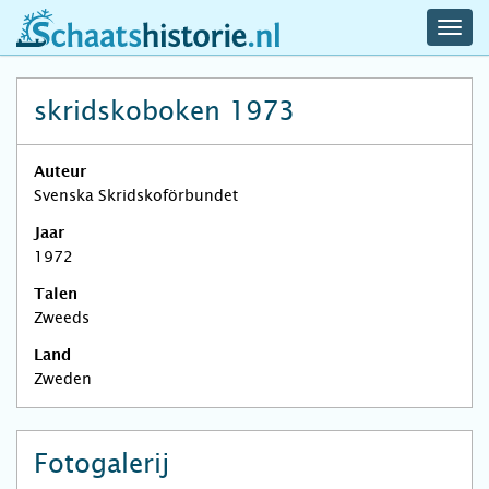
navig
schaatshistorie.nl
men
skridskoboken 1973
Auteur
Svenska Skridskoförbundet
Jaar
1972
Talen
Zweeds
Land
Zweden
Fotogalerij