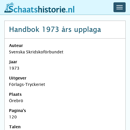
navig
schaatshistorie.nl
men
Handbok 1973 års upplaga
Auteur
Svenska Skridskoförbundet
Jaar
1973
Uitgever
Förlags-Tryckeriet
Plaats
Örebrö
Pagina's
120
Talen