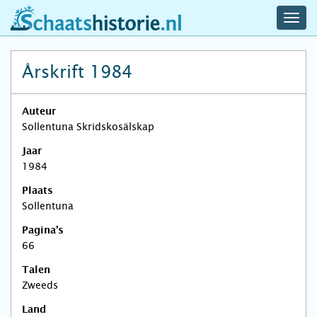
navig
schaatshistorie.nl
men
Årskrift 1984
Auteur
Sollentuna Skridskosälskap
Jaar
1984
Plaats
Sollentuna
Pagina's
66
Talen
Zweeds
Land