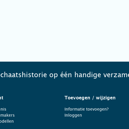
schaatshistorie op één handige verzame
ht
Toevoegen
/ wijzigen
nis
Informatie toevoegen?
nmakers
Inloggen
odellen