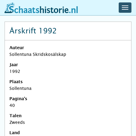
navig
schaatshistorie.nl
men
Årskrift 1992
Auteur
Sollentuna Skridskosälskap
Jaar
1992
Plaats
Sollentuna
Pagina's
40
Talen
Zweeds
Land