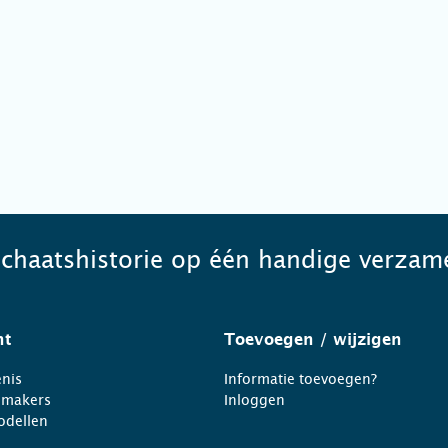
schaatshistorie op één handige verzame
ht
Toevoegen
/ wijzigen
nis
Informatie toevoegen?
nmakers
Inloggen
odellen