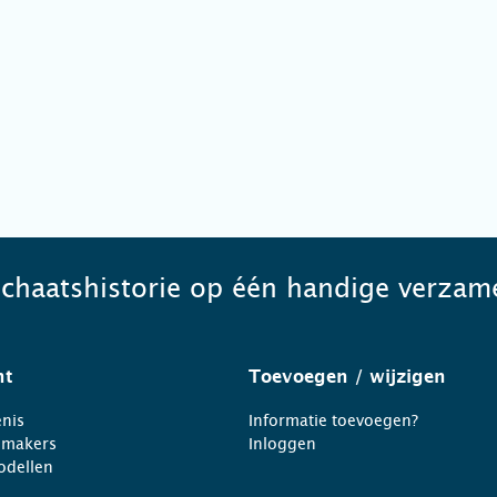
schaatshistorie op één handige verzame
ht
Toevoegen
/ wijzigen
nis
Informatie toevoegen?
nmakers
Inloggen
odellen