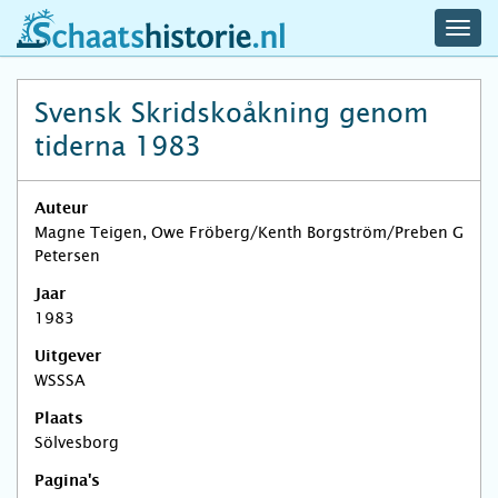
navig
schaatshistorie.nl
men
Svensk Skridskoåkning genom
tiderna 1983
Auteur
Magne Teigen, Owe Fröberg/Kenth Borgström/Preben G
Petersen
Jaar
1983
Uitgever
WSSSA
Plaats
Sölvesborg
Pagina's