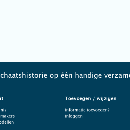
schaatshistorie op één handige verzame
ht
Toevoegen
/ wijzigen
nis
Informatie toevoegen?
nmakers
Inloggen
odellen