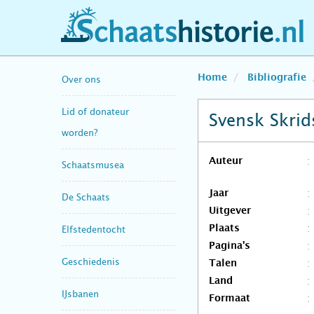
schaatshistorie.nl
Home
Bibliografie
Over ons
Lid of donateur
Svensk Skri
worden?
Auteur
Schaatsmusea
Jaar
De Schaats
Uitgever
Plaats
Elfstedentocht
Pagina's
Geschiedenis
Talen
Land
IJsbanen
Formaat