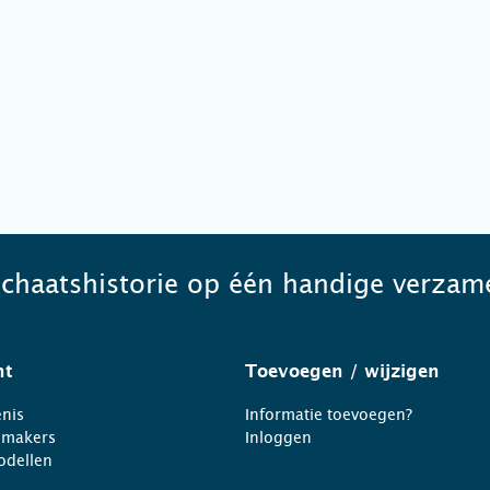
schaatshistorie op één handige verzame
ht
Toevoegen
/ wijzigen
nis
Informatie toevoegen?
nmakers
Inloggen
odellen