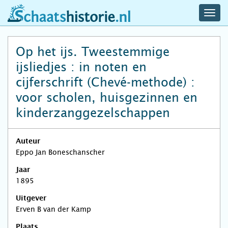
navig
schaatshistorie.nl
men
Op het ijs. Tweestemmige
ijsliedjes : in noten en
cijferschrift (Chevé-methode) :
voor scholen, huisgezinnen en
kinderzanggezelschappen
Auteur
Eppo Jan Boneschanscher
Jaar
1895
Uitgever
Erven B van der Kamp
Plaats