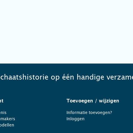
schaatshistorie op één handige verzame
ht
Toevoegen
/ wijzigen
nis
Informatie toevoegen?
nmakers
Inloggen
odellen