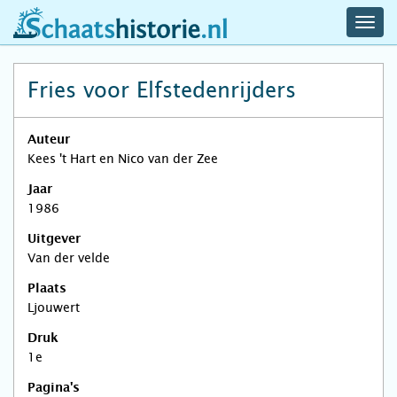
navig
schaatshistorie.nl
men
Fries voor Elfstedenrijders
Auteur
Kees 't Hart en Nico van der Zee
Jaar
1986
Uitgever
Van der velde
Plaats
Ljouwert
Druk
1e
Pagina's