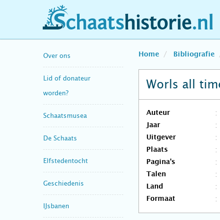
schaatshistorie.nl
Home
Bibliografie
Over ons
Lid of donateur
Worls all ti
worden?
Auteur
Schaatsmusea
Jaar
Uitgever
De Schaats
Plaats
Elfstedentocht
Pagina's
Talen
Geschiedenis
Land
Formaat
IJsbanen