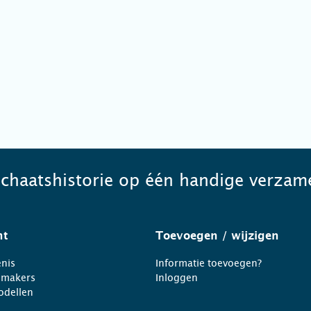
schaatshistorie op één handige verzame
ht
Toevoegen
/ wijzigen
nis
Informatie toevoegen?
nmakers
Inloggen
odellen