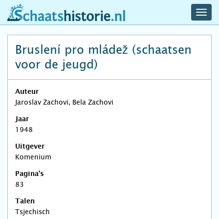
navig
schaatshistorie.nl
men
Bruslení pro mládež (schaatsen
voor de jeugd)
Auteur
Jaroslav Zachovi, Bela Zachovi
Jaar
1948
Uitgever
Komenium
Pagina's
83
Talen
Tsjechisch