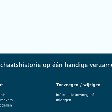
schaatshistorie op één handige verzame
ht
Toevoegen
/ wijzigen
nis
Informatie toevoegen?
nmakers
Inloggen
odellen