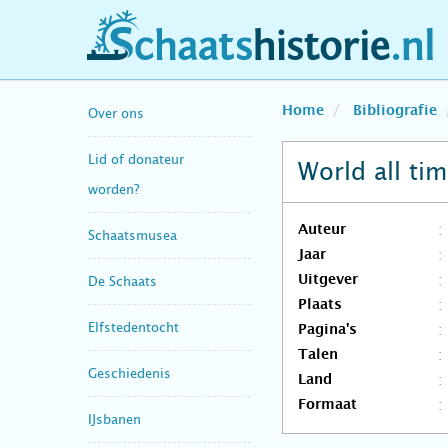
schaatshistorie.nl
Home
Bibliografie
Over ons
Lid of donateur
World all ti
worden?
Auteur
Schaatsmusea
Jaar
Uitgever
De Schaats
Plaats
Elfstedentocht
Pagina's
Talen
Geschiedenis
Land
Formaat
IJsbanen