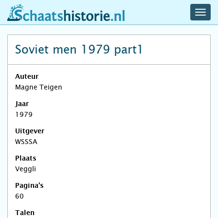
navig
schaatshistorie.nl
men
Soviet men 1979 part1
Auteur
Magne Teigen
Jaar
1979
Uitgever
WSSSA
Plaats
Veggli
Pagina's
60
Talen