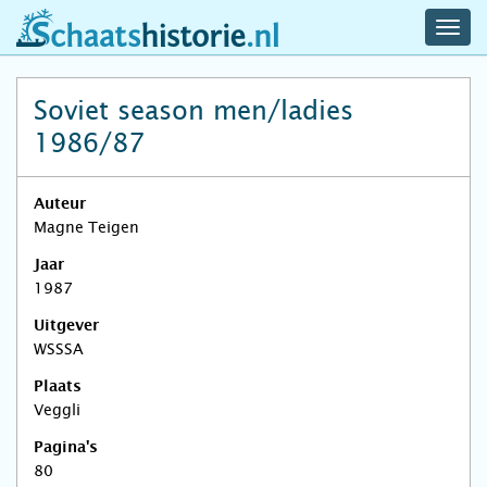
navig
schaatshistorie.nl
men
Soviet season men/ladies
1986/87
Auteur
Magne Teigen
Jaar
1987
Uitgever
WSSSA
Plaats
Veggli
Pagina's
80