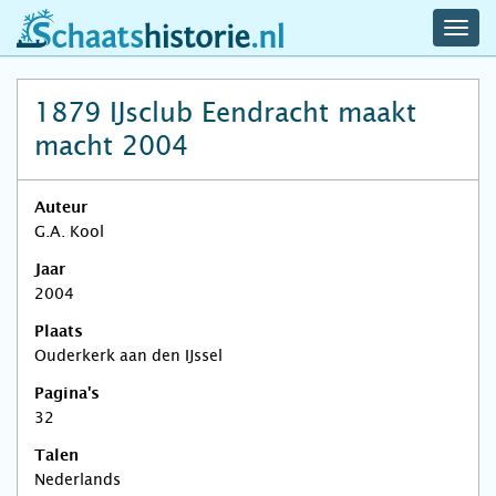
navig
schaatshistorie.nl
men
1879 IJsclub Eendracht maakt
macht 2004
Auteur
G.A. Kool
Jaar
2004
Plaats
Ouderkerk aan den IJssel
Pagina's
32
Talen
Nederlands