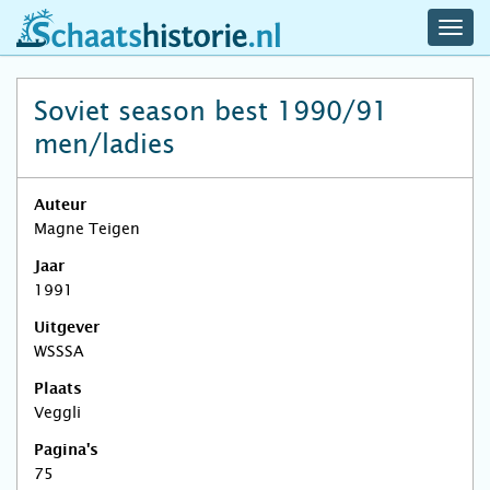
navig
schaatshistorie.nl
men
Soviet season best 1990/91
men/ladies
Auteur
Magne Teigen
Jaar
1991
Uitgever
WSSSA
Plaats
Veggli
Pagina's
75