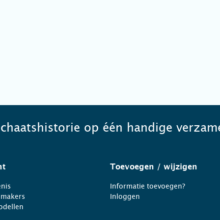
schaatshistorie op één handige verzame
ht
Toevoegen
/ wijzigen
nis
Informatie toevoegen?
nmakers
Inloggen
odellen