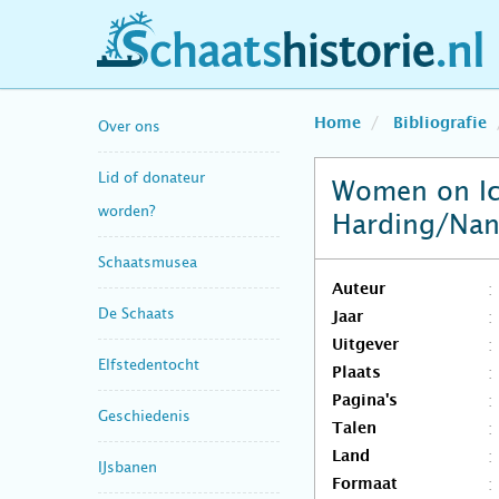
schaatshistorie.nl
Home
Bibliografie
Over ons
Lid of donateur
Women on Ice
worden?
Harding/Nanc
Schaatsmusea
Auteur
De Schaats
Jaar
Uitgever
Elfstedentocht
Plaats
Pagina's
Geschiedenis
Talen
Land
IJsbanen
Formaat