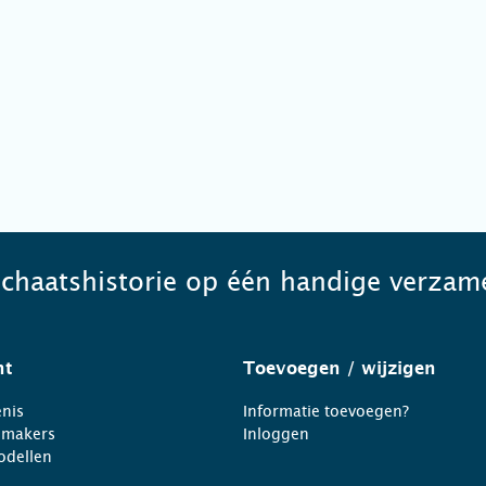
schaatshistorie op één handige verzame
ht
Toevoegen
/ wijzigen
nis
Informatie toevoegen?
nmakers
Inloggen
odellen