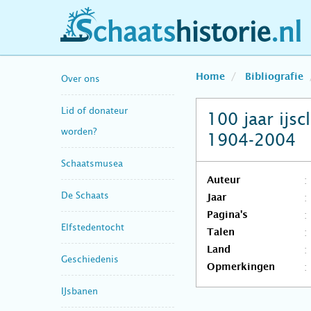
schaatshistorie.nl
Home
Bibliografie
Over ons
Lid of donateur
100 jaar ijs
worden?
1904-2004
Schaatsmusea
Auteur
De Schaats
Jaar
Pagina's
Elfstedentocht
Talen
Land
Geschiedenis
Opmerkingen
IJsbanen