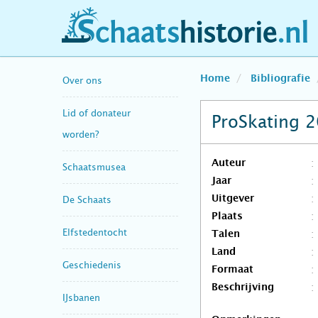
schaatshistorie.nl
Home
Bibliografie
Over ons
Lid of donateur
ProSkating 
worden?
Auteur
Schaatsmusea
Jaar
Uitgever
De Schaats
Plaats
Elfstedentocht
Talen
Land
Geschiedenis
Formaat
Beschrijving
IJsbanen