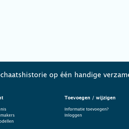
schaatshistorie op één handige verzame
ht
Toevoegen
/ wijzigen
nis
Informatie toevoegen?
nmakers
Inloggen
odellen