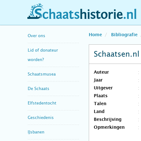
schaatshistorie.nl
Home
Bibliografie
Over ons
Lid of donateur
Schaatsen.n
worden?
Auteur
Schaatsmusea
Jaar
Uitgever
De Schaats
Plaats
Elfstedentocht
Talen
Land
Geschiedenis
Beschrijving
Opmerkingen
IJsbanen