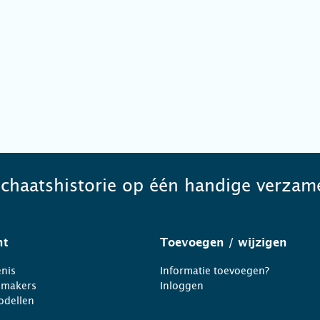
schaatshistorie op één handige verzame
ht
Toevoegen
/ wijzigen
nis
Informatie toevoegen?
nmakers
Inloggen
odellen