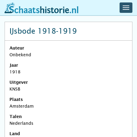
navig
schaatshistorie.nl
men
IJsbode 1918-1919
Auteur
Onbekend
Jaar
1918
Uitgever
KNSB
Plaats
Amsterdam
Talen
Nederlands
Land