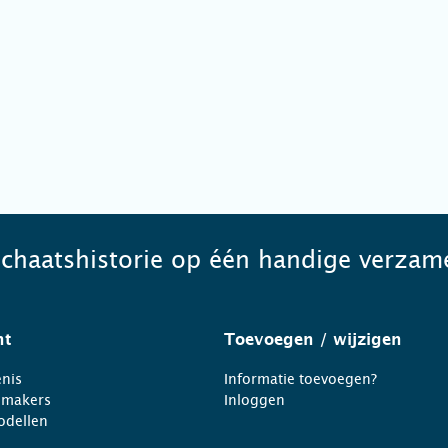
schaatshistorie op één handige verzame
ht
Toevoegen
/ wijzigen
nis
Informatie toevoegen?
nmakers
Inloggen
odellen