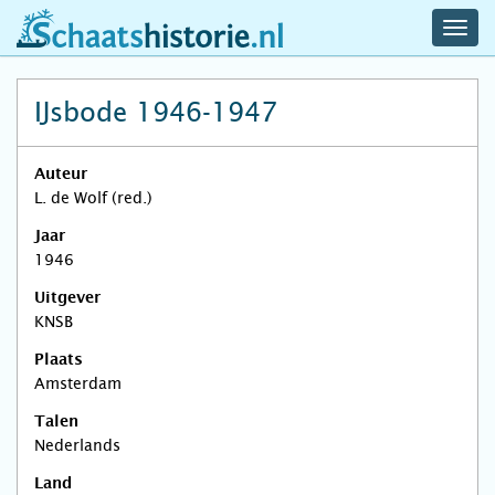
navig
schaatshistorie.nl
men
IJsbode 1946-1947
Auteur
L. de Wolf (red.)
Jaar
1946
Uitgever
KNSB
Plaats
Amsterdam
Talen
Nederlands
Land