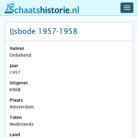
navig
schaatshistorie.nl
men
IJsbode 1957-1958
Auteur
Onbekend
Jaar
1957
Uitgever
KNSB
Plaats
Amsterdam
Talen
Nederlands
Land