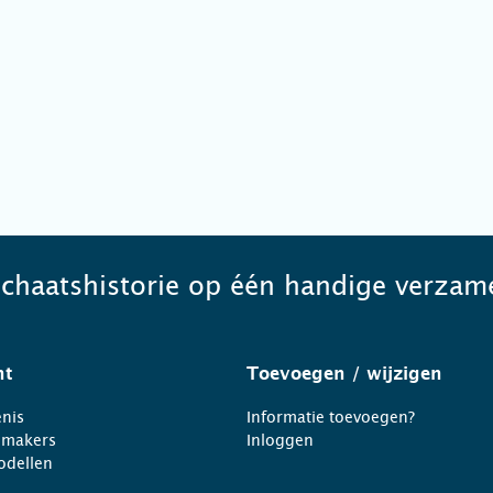
schaatshistorie op één handige verzame
ht
Toevoegen
/ wijzigen
nis
Informatie toevoegen?
nmakers
Inloggen
odellen