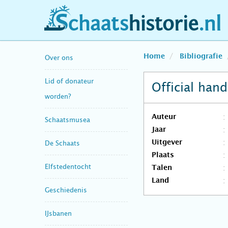
schaatshistorie.nl
Home
Bibliografie
Over ons
Lid of donateur
Official ha
worden?
Auteur
Schaatsmusea
Jaar
Uitgever
De Schaats
Plaats
Elfstedentocht
Talen
Land
Geschiedenis
IJsbanen