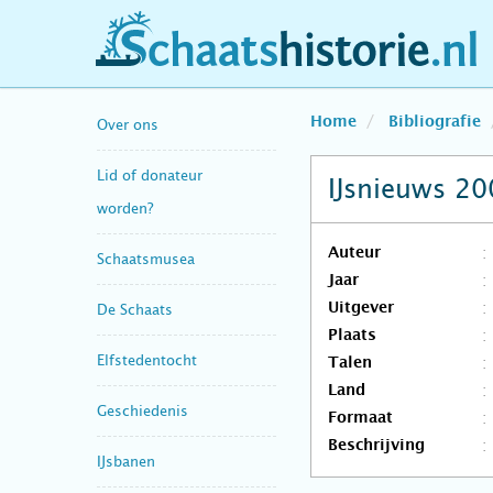
schaatshistorie.nl
Home
Bibliografie
Over ons
Lid of donateur
IJsnieuws 2
worden?
Auteur
Schaatsmusea
Jaar
Uitgever
De Schaats
Plaats
Elfstedentocht
Talen
Land
Geschiedenis
Formaat
Beschrijving
IJsbanen