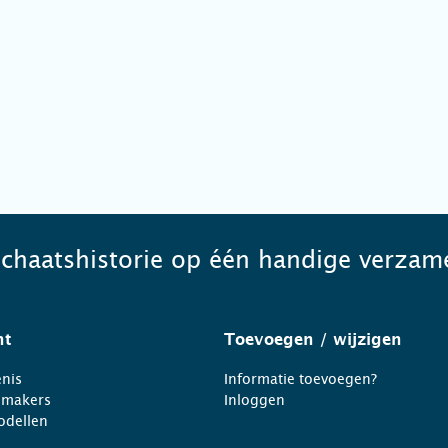
schaatshistorie op één handige verzame
ht
Toevoegen
/ wijzigen
nis
Informatie toevoegen?
nmakers
Inloggen
odellen