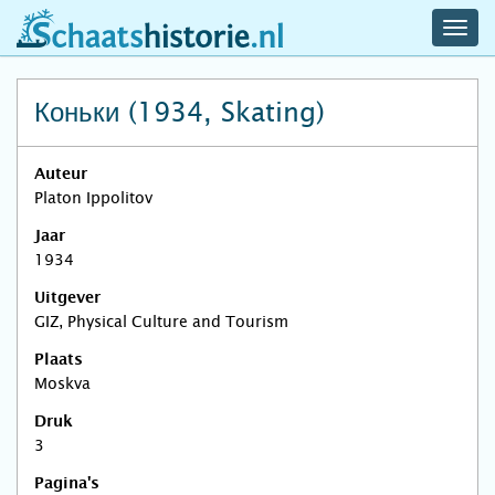
navig
schaatshistorie.nl
men
Коньки (1934, Skating)
Auteur
Platon Ippolitov
Jaar
1934
Uitgever
GIZ, Physical Culture and Tourism
Plaats
Moskva
Druk
3
Pagina's