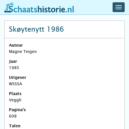
navig
schaatshistorie.nl
men
Skøytenytt 1986
Auteur
Magne Teigen
Jaar
1985
Uitgever
WSSSA
Plaats
Veggli
Pagina's
608
Talen