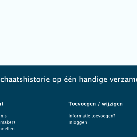
schaatshistorie op één handige verzame
ht
Toevoegen
/ wijzigen
nis
Informatie toevoegen?
nmakers
Inloggen
odellen