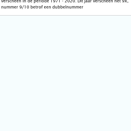
verscheen in de periode 1971 - 2020. Dit jaar verscheen het 9x,
nummer 9/10 betrof een dubbelnummer