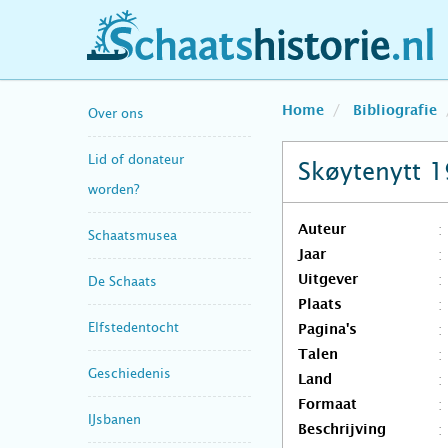
schaatshistorie.nl
Home
Bibliografie
Over ons
Lid of donateur
Skøytenytt 
worden?
Auteur
Schaatsmusea
Jaar
Uitgever
De Schaats
Plaats
Elfstedentocht
Pagina's
Talen
Geschiedenis
Land
Formaat
IJsbanen
Beschrijving