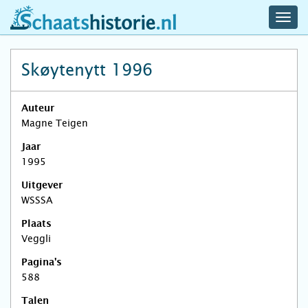
navig
schaatshistorie.nl
men
Skøytenytt 1996
Auteur
Magne Teigen
Jaar
1995
Uitgever
WSSSA
Plaats
Veggli
Pagina's
588
Talen