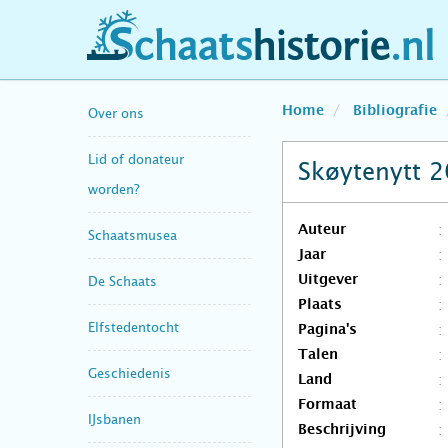
schaatshistorie.nl
Home
Bibliografie
Over ons
Lid of donateur
Skøytenytt 
worden?
Auteur
Schaatsmusea
Jaar
Uitgever
De Schaats
Plaats
Elfstedentocht
Pagina's
Talen
Geschiedenis
Land
Formaat
IJsbanen
Beschrijving