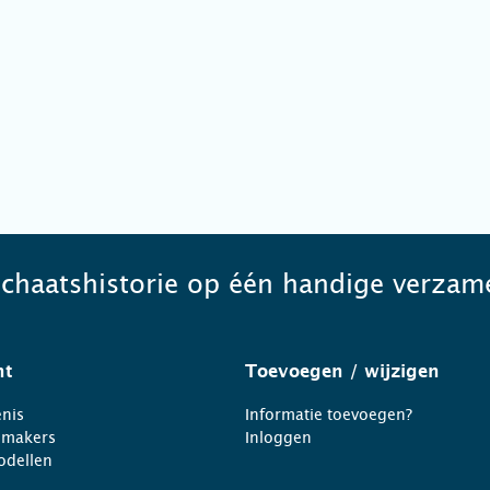
schaatshistorie op één handige verzame
ht
Toevoegen
/ wijzigen
nis
Informatie toevoegen?
nmakers
Inloggen
odellen