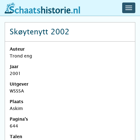
navig
schaatshistorie.nl
men
Skøytenytt 2002
Auteur
Trond eng
Jaar
2001
Uitgever
WSSSA
Plaats
Askim
Pagina's
644
Talen