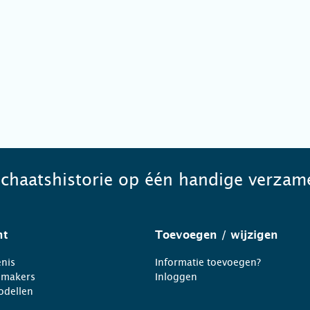
schaatshistorie op één handige verzame
ht
Toevoegen
/ wijzigen
nis
Informatie toevoegen?
nmakers
Inloggen
odellen