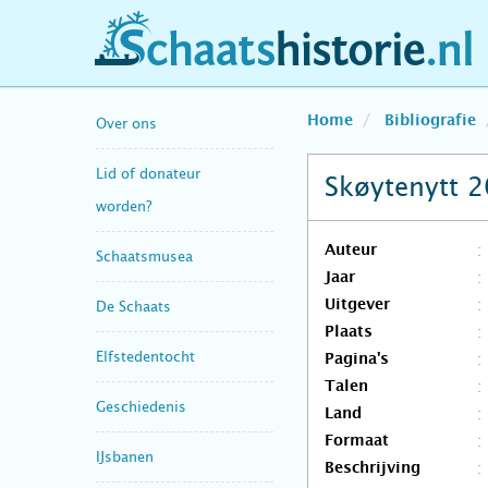
schaatshistorie.nl
Home
Bibliografie
Over ons
Lid of donateur
Skøytenytt 
worden?
Auteur
Schaatsmusea
Jaar
Uitgever
De Schaats
Plaats
Elfstedentocht
Pagina's
Talen
Geschiedenis
Land
Formaat
IJsbanen
Beschrijving