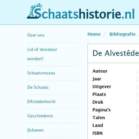
schaatshistorie.nl
Home
Bibliografie
Over ons
Lid of donateur
De Alvestêde
worden?
Auteur
Schaatsmusea
Jaar
Uitgever
De Schaats
Plaats
Elfstedentocht
Druk
Pagina's
Geschiedenis
Talen
Land
IJsbanen
ISBN