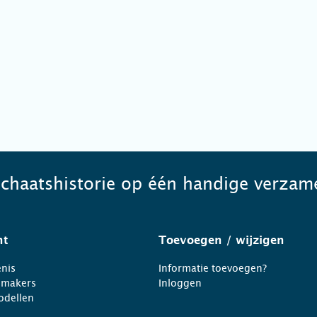
schaatshistorie op één handige verzame
ht
Toevoegen
/ wijzigen
nis
Informatie toevoegen?
nmakers
Inloggen
odellen