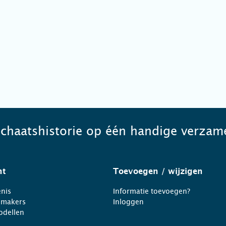
schaatshistorie op één handige verzame
ht
Toevoegen
/ wijzigen
nis
Informatie toevoegen?
nmakers
Inloggen
odellen