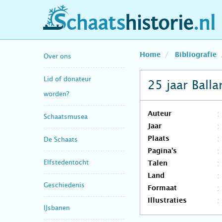
schaatshistorie.nl
Home
Bibliografie
Over ons
Lid of donateur
25 jaar Ball
worden?
Auteur
Schaatsmusea
Jaar
Plaats
De Schaats
Pagina's
Elfstedentocht
Talen
Land
Geschiedenis
Formaat
Illustraties
IJsbanen