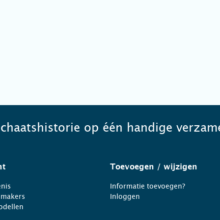
schaatshistorie op één handige verzame
ht
Toevoegen
/ wijzigen
nis
Informatie toevoegen?
nmakers
Inloggen
odellen