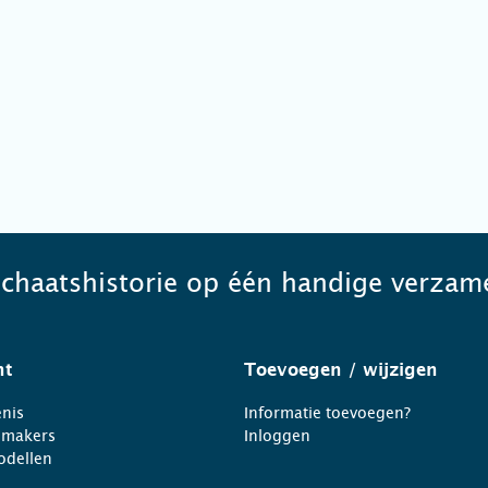
schaatshistorie op één handige verzame
ht
Toevoegen
/ wijzigen
nis
Informatie toevoegen?
nmakers
Inloggen
odellen