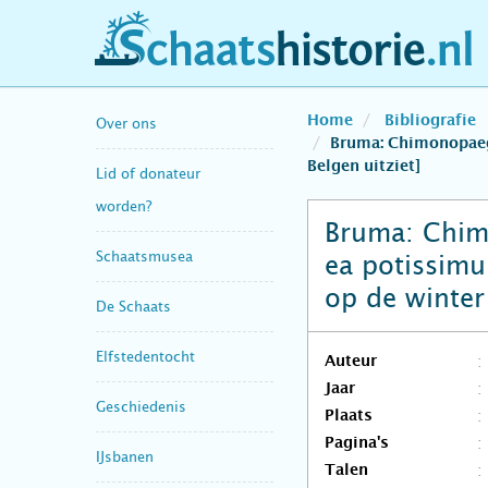
schaatshistorie.nl
Home
Bibliografie
Over ons
Bruma: Chimonopaegn
Belgen uitziet]
Lid of donateur
worden?
Bruma: Chim
Schaatsmusea
ea potissim
op de winter 
De Schaats
Elfstedentocht
Auteur
Jaar
Geschiedenis
Plaats
Pagina's
IJsbanen
Talen