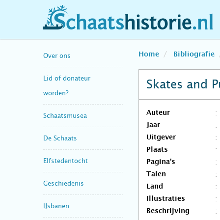
schaatshistorie.nl
Home
Bibliografie
Over ons
Lid of donateur
Skates and P
worden?
Auteur
Schaatsmusea
Jaar
Uitgever
De Schaats
Plaats
Elfstedentocht
Pagina's
Talen
Geschiedenis
Land
Illustraties
IJsbanen
Beschrijving