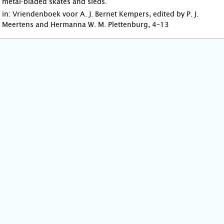
metal-bladed skates and sleds.
in: Vriendenboek voor A. J. Bernet Kempers, edited by P. J.
Meertens and Hermanna W. M. Plettenburg, 4–13