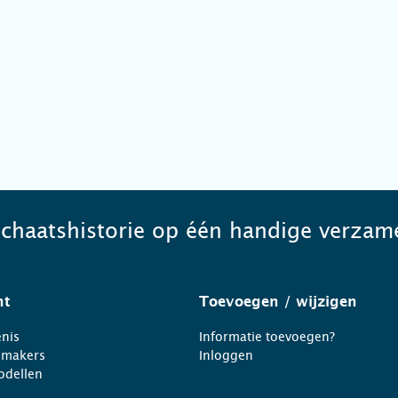
schaatshistorie op één handige verzame
ht
Toevoegen
/ wijzigen
nis
Informatie toevoegen?
nmakers
Inloggen
odellen