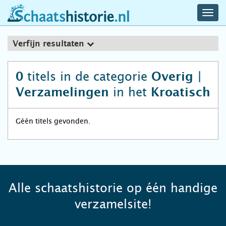
navig
schaatshistorie.nl
men
Verfijn resultaten
titels in de categorie
0
Overig |
in het
Verzamelingen
Kroatisch
Géén titels gevonden.
Alle schaatshistorie op één handige
verzamelsite!