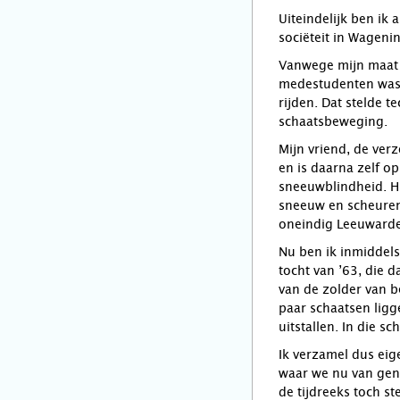
Uiteindelijk ben i
sociëteit in Wageni
Vanwege mijn maat 4
medestudenten was d
rijden. Dat stelde 
schaatsbeweging.
Mijn vriend, de ver
en is daarna zelf o
sneeuwblindheid. Hi
sneeuw en scheuren
oneindig Leeuwarden
Nu ben ik inmiddels
tocht van ’63, die 
van de zolder van 
paar schaatsen ligge
uitstallen. In die
Ik verzamel dus eig
waar we nu van gen
de tijdreeks toch s