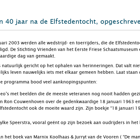
n 40 jaar na de Elfstedentocht, opgeschrev
ari 2003 werden alle wedstrijd- en toerrijders, die de Elfsteden
igd. De Stichting Vrienden van het Eerste Friese Schaatsmuseum
aardige dag van gemaakt.
atuurlijk gericht op het ophalen van herinneringen. Dat valt ni
gelijks leven nauwelijks iets met elkaar gemeen hebben. Laat staa
rde programma bood veel aanknopingspunten:
ideo’s met beelden die de meeste veteranen nog nooit hadden gez
an Ron Couwenhoven over de gedenkwaardige 18 januari 1963 en
lfstedentocht ook de moeite waard zijn. Zijn boekje “18 januari 
lke Speerstra, vooral geënt op zijn bezoek aan oudrijders in het 
an het boek van Marnix Koolhaas & Jurryt van de Vooren ( “De ma