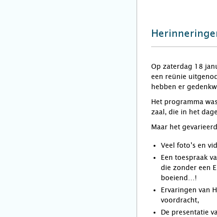
Herinneringe
Op zaterdag 18 janu
een reünie uitgenod
hebben er gedenkw
Het programma was n
zaal, die in het da
Maar het gevariee
Veel foto’s en v
Een toespraak v
die zonder een E
boeiend…!
Ervaringen van Hy
voordracht,
De presentatie v