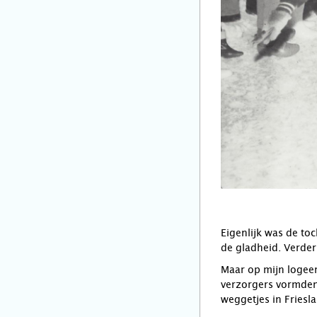
Eigenlijk was de to
de gladheid. Verde
Maar op mijn logee
verzorgers vormden
weggetjes in Friesl