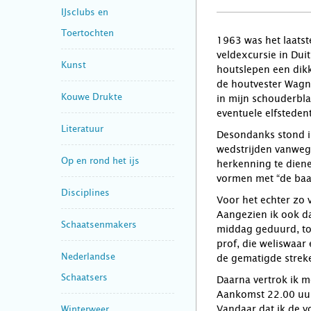
IJsclubs en
Toertochten
1963 was het laatst
veldexcursie in Du
Kunst
houtslepen een dik
de houtvester Wagne
Kouwe Drukte
in mijn schouderbla
eventuele elfsteden
Literatuur
Desondanks stond ik
wedstrijden vanwege 
Op en rond het ijs
herkenning te dien
vormen met “de baa
Disciplines
Voor het echter zo 
Aangezien ik ook da
Schaatsenmakers
middag geduurd, tot
prof, die weliswaar
Nederlandse
de gematigde streken
Schaatsers
Daarna vertrok ik m
Aankomst 22.00 uur.
Vandaar dat ik de 
Winterweer