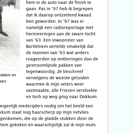
hem in de auto naar de finish te
gaan. Pas in ’97 heb ik begrepen
dat ik daarop ontzettend kwaad
ben geworden. In ’97 was er
namelijk een radioreportage met
herinneringen aan de zware tocht
van ’63. Een inwoonster van
Bartlehiem vertelde smakelijk dat
de mannen van ‘63 wat anders
reageerden op ontberingen dan de
gestroomlijnde pakken van
tegenwoordig. Ze beschreef
idden) en
vervolgens de woeste geluiden
aats
waarmee ik mijn veters weer
vastmaakte, alle Friezen vervloekte
en toch op weg ging naar Dokkum.
t eigenlijk mederijders nodig om het beeld een
okkum staat nog haarscherp op mijn netvlies.
tegenkomen, die op de gladde stukken door de
em gekeken en waarschijnlijk zal ik mijn muts