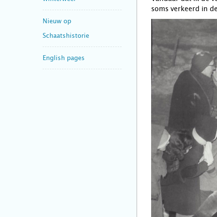
soms verkeerd in d
Nieuw op
Schaatshistorie
English pages