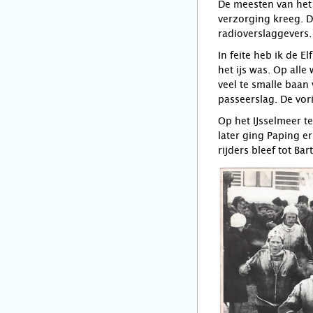
De meesten van het 
verzorging kreeg. D
radioverslaggevers.
In feite heb ik de E
het ijs was. Op all
veel te smalle baan 
passeerslag. De vo
Op het IJsselmeer t
later ging Paping 
rijders bleef tot Ba