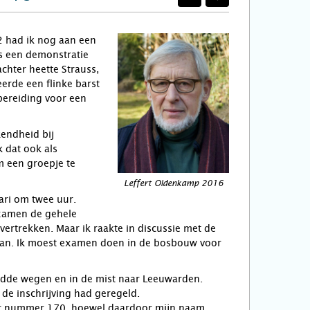
2 had ik nog aan een
s een demonstratie
hter heette Strauss,
erde een flinke barst
bereiding voor een
kendheid bij
k dat ook als
 een groepje te
Leffert Oldenkamp 2016
ari om twee uur.
examen de gehele
ertrekken. Maar ik raakte in discussie met de
daan. Ik moest examen doen in de bosbouw voor
ladde wegen en in de mist naar Leeuwarden.
 de inschrijving had geregeld.
oor nummer 170, hoewel daardoor mijn naam