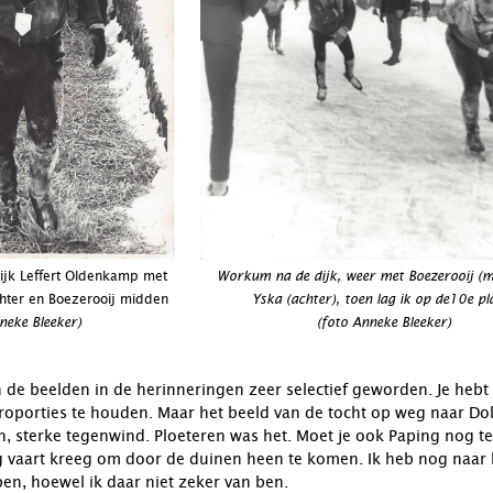
ijk Leffert Oldenkamp met
Workum na de dijk, weer met Boezerooij (m
hter en Boezerooij midden
Yska (achter), toen lag ik op
de
10e
pl
neke Bleeker)
(foto Anneke Bleeker)
jn de beelden in de herinneringen zeer selectief geworden. Je heb
 proporties te houden. Maar het beeld van de tocht op weg naar D
, sterke tegenwind. Ploeteren was het. Moet je ook Paping nog 
 vaart kreeg om door de duinen heen te komen. Ik heb nog naar h
n, hoewel ik daar niet zeker van ben.