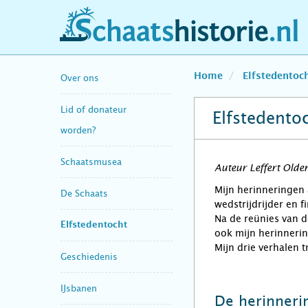
schaatshistorie.nl
Home
Elfstedentoc
Over ons
Lid of donateur
Elfstedento
worden?
Schaatsmusea
Auteur Leffert Old
Mijn herinneringen 
De Schaats
wedstrijdrijder en fi
Na de reünies van d
Elfstedentocht
ook mijn herinneri
Mijn drie verhalen t
Geschiedenis
IJsbanen
De herinneri