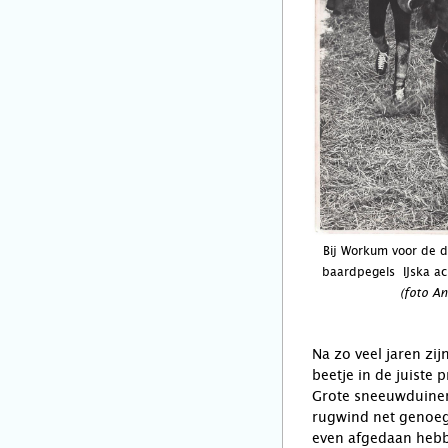
Bij Workum voor de d
baardpegels IJska ac
(foto An
Na zo veel jaren zi
beetje in de juiste
Grote sneeuwduinen
rugwind net genoeg
even afgedaan hebbe