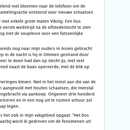
pelend met bloemen naar de telefoon om de
nzamelingsactie ontstond voor nieuwe schaatsen.
d met enkele grote maten Viking. Een bus
 eerste wedstrijd na de elfstedentocht te zien
og niet de souplesse voor een fatsoenlijke
 avonds nog naar mijn ouders in Assen gebracht
p in de nacht is hij in Ommen gestrand door
eer te doen had dan op slecht ijs, met veel
eed naast de baan opereerde, met de blik op
eringen kleven. Niet in het minst aan die van de
eën aangevuld met houten schaatsen, die meestal
aangebracht via aankoop. Ongeveer drie honderd
briceren en in een nog uit te ruimen schuur zal
hap tegen.
ls het ook in mijn vakgebied opgaat: “Het bos
Daarbij word ik gedreven om de fenomenen uit