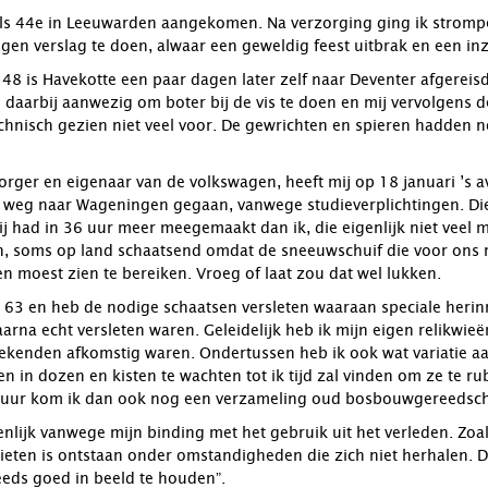
k als 44e in Leeuwarden aangekomen. Na verzorging ging ik strom
ngen verslag te doen, alwaar een geweldig feest uitbrak en een i
8 is Havekotte een paar dagen later zelf naar Deventer afgereis
aarbij aanwezig om boter bij de vis te doen en mij vervolgens de
technisch gezien niet veel voor. De gewrichten en spieren hadden n
zorger en eigenaar van de volkswagen, heeft mij op 18 januari ’s
p weg naar Wageningen gegaan, vanwege studieverplichtingen. Die
j had in 36 uur meer meegemaakt dan ik, die eigenlijk niet veel m
, soms op land schaatsend omdat de sneeuwschuif die voor ons r
 moest zien te bereiken. Vroeg of laat zou dat wel lukken.
 63 en heb de nodige schaatsen versleten waaraan speciale herinn
daarna echt versleten waren. Geleidelijk heb ik mijn eigen relikwi
bekenden afkomstig waren. Ondertussen heb ik ook wat variatie 
n in dozen en kisten te wachten tot ik tijd zal vinden om ze te ru
 schuur kom ik dan ook nog een verzameling oud bosbouwgereedsc
enlijk vanwege mijn binding met het gebruik uit het verleden. Zoa
ieten is ontstaan onder omstandigheden die zich niet herhalen. 
teeds goed in beeld te houden”.