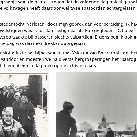
groepje van “de baard” kregen dat de volgende dag ook al gauw i
e volkswagen heeft daardoor wel twee spatborden achtergelaten i
lfstedentocht “verloren” door mijn gebrek aan voorbereiding. Ik h
e wedstrijden was ik tot dan rustig naar de kop gegleden. Dat blee
veroorzaakte bij passeren slechts valpartijen. Ergens ben ik ook n
rige dag was daar een trekker doorgegaan.
enslotte lukte het bijna, samen met Yska en van Boezerooij, om he
er vandoor en moesten we na diverse hergroeperingen het “baardg
rtlehiem bijeen en lag toen op de achtste plaats