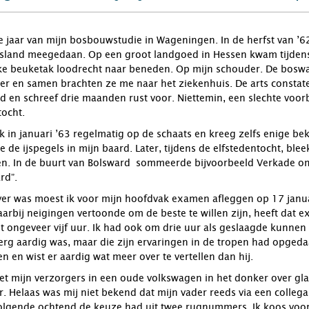
e jaar van mijn bosbouwstudie in Wageningen. In de herfst van ’6
itsland meegedaan. Op een groot landgoed in Hessen kwam tijden
ke beuketak loodrecht naar beneden. Op mijn schouder. De boswac
r en samen brachten ze me naar het ziekenhuis. De arts constate
d en schreef drie maanden rust voor. Niettemin, een slechte voor
tocht.
 in januari ’63 regelmatig op de schaats en kreeg zelfs enige be
de ijspegels in mijn baard. Later, tijdens de elfstedentocht, blee
en. In de buurt van Bolsward sommeerde bijvoorbeeld Verkade om
rd”.
ver was moest ik voor mijn hoofdvak examen afleggen op 17 janu
arbij neigingen vertoonde om de beste te willen zijn, heeft dat 
 ongeveer vijf uur. Ik had ook om drie uur als geslaagde kunnen v
 erg aardig was, maar die zijn ervaringen in de tropen had opge
 en wist er aardig wat meer over te vertellen dan hij.
et mijn verzorgers in een oude volkswagen in het donker over g
 Helaas was mij niet bekend dat mijn vader reeds via een collega
volgende ochtend de keuze had uit twee rugnummers. Ik koos v