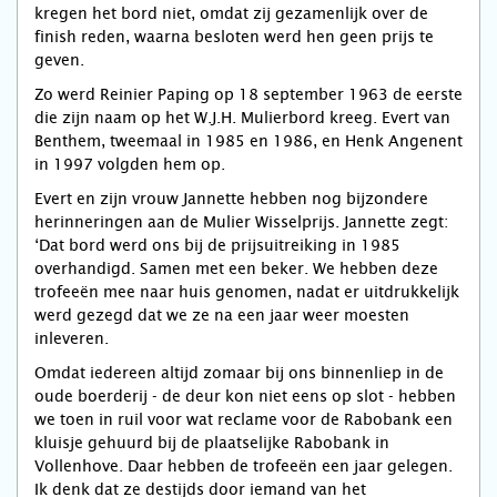
kregen het bord niet, omdat zij gezamenlijk over de
finish reden, waarna besloten werd hen geen prijs te
geven.
Zo werd Reinier Paping op 18 september 1963 de eerste
die zijn naam op het W.J.H. Mulierbord kreeg. Evert van
Benthem, tweemaal in 1985 en 1986, en Henk Angenent
in 1997 volgden hem op.
Evert en zijn vrouw Jannette hebben nog bijzondere
herinneringen aan de Mulier Wisselprijs. Jannette zegt:
‘Dat bord werd ons bij de prijsuitreiking in 1985
overhandigd. Samen met een beker. We hebben deze
trofeeën mee naar huis genomen, nadat er uitdrukkelijk
werd gezegd dat we ze na een jaar weer moesten
inleveren.
Omdat iedereen altijd zomaar bij ons binnenliep in de
oude boerderij - de deur kon niet eens op slot - hebben
we toen in ruil voor wat reclame voor de Rabobank een
kluisje gehuurd bij de plaatselijke Rabobank in
Vollenhove. Daar hebben de trofeeën een jaar gelegen.
Ik denk dat ze destijds door iemand van het