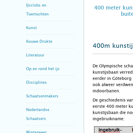
IJsclubs en
400 meter kuns
buit
Toertochten
Kunst
Kouwe Drukte
400m kunsti
Literatuur
De Olympische scha
Op en rond het ijs
kunstijsbaan verre
eerder in Göteborg 
Disciplines
ook alweer verdwen
indoorbanen.
Schaatsenmakers
De geschiedenis va
eerste 400 meter ku
Nederlandse
kunstijsbaan die no
Schaatsers
ingebruikname:
Winterweer