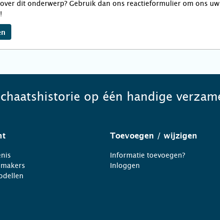
over dit onderwerp? Gebruik dan ons reactieformulier om ons uw 
!
en
schaatshistorie op één handige verzame
ht
Toevoegen
/ wijzigen
nis
Informatie toevoegen?
nmakers
Inloggen
odellen