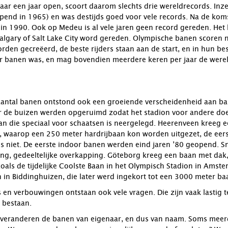
ar een jaar open, scoort daarom slechts drie wereldrecords. Inz
pend in 1965) en was destijds goed voor vele records. Na de koms
s in 1990. Ook op Medeu is al vele jaren geen record gereden. H
Calgary of Salt Lake City word gereden. Olympische banen scoren no
en gecreëerd, de beste rijders staan aan de start, en in hun be
or banen was, en mag bovendien meerdere keren per jaar de were
aantal banen ontstond ook een groeiende verscheidenheid aan 
er de buizen werden opgeruimd zodat het stadion voor andere d
n die speciaal voor schaatsen is neergelegd. Heerenveen kreeg
, waarop een 250 meter hardrijbaan kon worden uitgezet, de eer
 niet. De eerste indoor banen werden eind jaren ’80 geopend. Sn
ing, gedeeltelijke overkapping. Göteborg kreeg een baan met dak
oals de tijdelijke Coolste Baan in het Olympisch Stadion in Ams
in Biddinghuizen, die later werd ingekort tot een 3000 meter ba
es en verbouwingen ontstaan ook vele vragen. Die zijn vaak lastig
 bestaan.
 veranderen de banen van eigenaar, en dus van naam. Soms mee