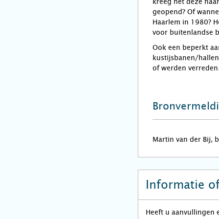
kreeg het deze naam
geopend? Of wanneer
Haarlem in 1980? He
voor buitenlandse b
Ook een beperkt aan
kustijsbanen/halle
of werden verreden
Bronvermeld
Martin van der Bij, 
Informatie o
Heeft u aanvullingen 