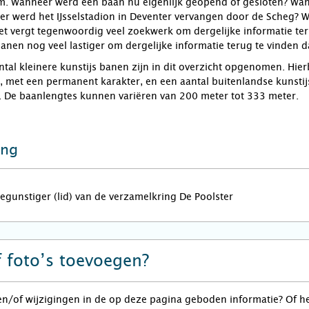
. Wanneer werd een baan nu eigenlijk geopend of gesloten? Wann
 werd het IJsselstadion in Deventer vervangen door de Scheg? Wa
t vergt tegenwoordig veel zoekwerk om dergelijke informatie terug 
anen nog veel lastiger om dergelijke informatie terug te vinden
tal kleinere kunstijs banen zijn in dit overzicht opgenomen. Hier
n, met een permanent karakter, en een aantal buitenlandse kunst
. De baanlengtes kunnen variëren van 200 meter tot 333 meter.
ing
begunstiger (lid) van de verzamelkring De Poolster
f foto’s toevoegen?
en/of wijzigingen in de op deze pagina geboden informatie? Of he