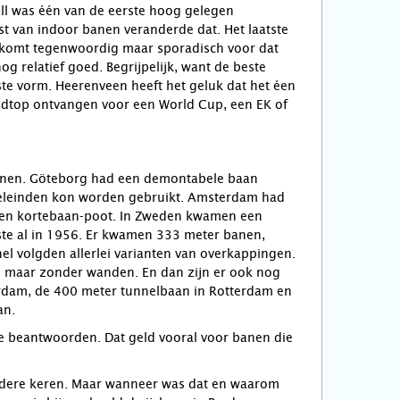
ell was één van de eerste hoog gelegen
t van indoor banen veranderde dat. Het laatste
et komt tegenwoordig maar sporadisch voor dat
g relatief goed. Begrijpelijk, want de beste
ste vorm. Heerenveen heeft het geluk dat het éen
ldtop ontvangen voor een World Cup, een EK of
banen. Göteborg had een demontabele baan
oeleinden kon worden gebruikt. Amsterdam had
 een kortebaan-poot. In Zweden kwamen een
ste al in 1956. Er kwamen 333 meter banen,
el volgden allerlei varianten van overkappingen.
, maar zonder wanden. En dan zijn er ook nog
terdam, de 400 meter tunnelbaan in Rotterdam en
an.
 te beantwoorden. Dat geld vooral voor banen die
rdere keren. Maar wanneer was dat en waarom