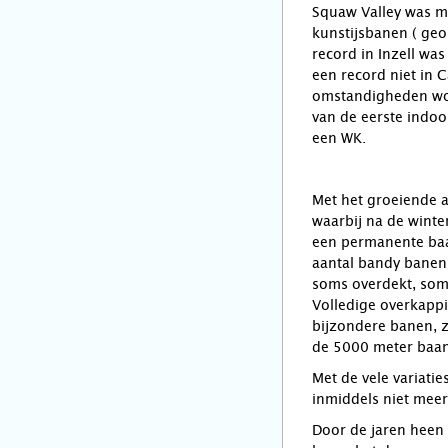
Squaw Valley was ma
kunstijsbanen ( geo
record in Inzell wa
een record niet in 
omstandigheden word
van de eerste indo
een WK.
Met het groeiende 
waarbij na de wint
een permanente baa
aantal bandy banen
soms overdekt, soms
Volledige overkapp
bijzondere banen, z
de 5000 meter baan 
Met de vele variati
inmiddels niet meer
Door de jaren heen