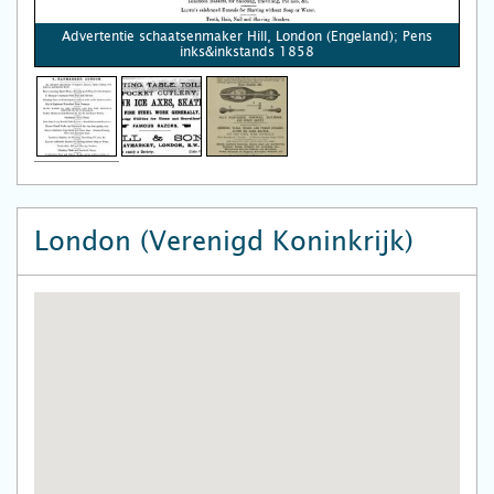
Advertentie schaatsenmaker Hill, London (Engeland); Pens
inks&inkstands 1858
London (Verenigd Koninkrijk)