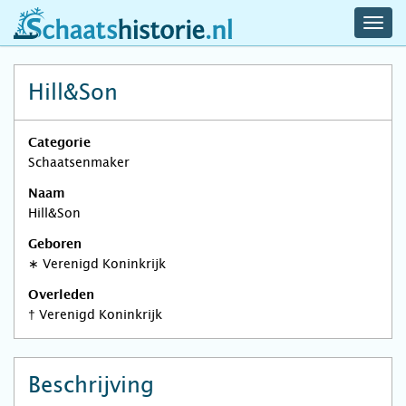
navig
schaatshistorie.nl
men
Hill&Son
Categorie
Schaatsenmaker
Naam
Hill&Son
Geboren
∗
Verenigd Koninkrijk
Overleden
†
Verenigd Koninkrijk
Beschrijving