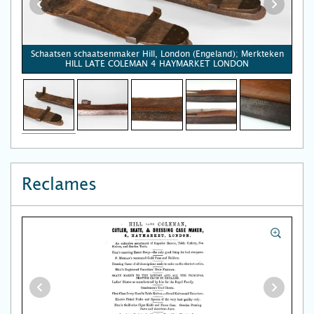
Schaatsen schaatsenmaker Hill, London (Engeland); Merkteken
HILL LATE COLEMAN 4 HAYMARKET LONDON
Reclames