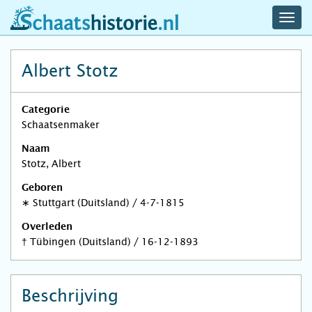
navig
schaatshistorie.nl
men
Albert Stotz
Categorie
Schaatsenmaker
Naam
Stotz, Albert
Geboren
∗
Stuttgart (Duitsland)
/
4-7-1815
Overleden
†
Tübingen (Duitsland)
/
16-12-1893
Beschrijving