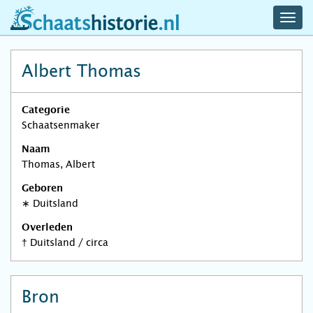
navig
schaatshistorie.nl
men
Albert Thomas
Categorie
Schaatsenmaker
Naam
Thomas, Albert
Geboren
∗
Duitsland
Overleden
†
Duitsland
/
circa
Bron